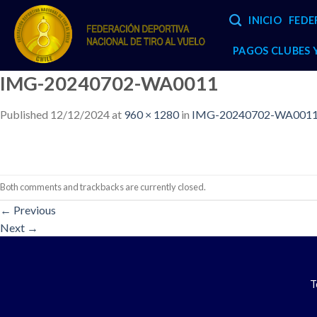
Skip
INICIO
FEDE
to
content
PAGOS CLUBES
IMG-20240702-WA0011
Published
12/12/2024
at
960 × 1280
in
IMG-20240702-WA001
Both comments and trackbacks are currently closed.
←
Previous
Next
→
T