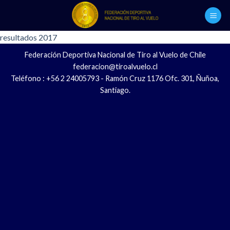
Skip
to
content
resultados 2017
Federación Deportiva Nacional de Tiro al Vuelo de Chile
federacion@tiroalvuelo.cl
Teléfono : +56 2 24005793 - Ramón Cruz 1176 Ofc. 301, Ñuñoa,
Santiago.