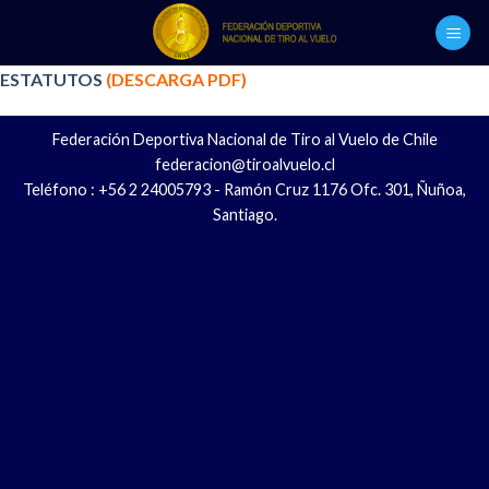
Skip
to
content
ESTATUTOS
(DESCARGA PDF)
Federación Deportiva Nacional de Tiro al Vuelo de Chile
federacion@tiroalvuelo.cl
Teléfono : +56 2 24005793 - Ramón Cruz 1176 Ofc. 301, Ñuñoa,
Santiago.