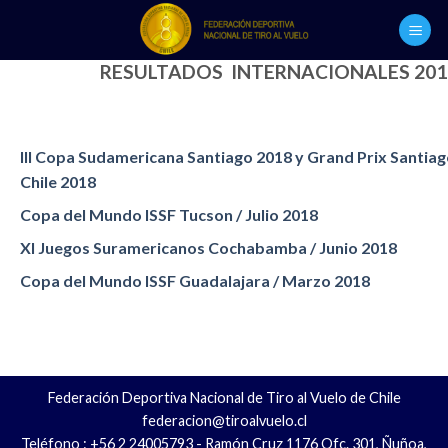
Skip
to
content
RESULTADOS INTERNACIONALES 201
III Copa Sudamericana Santiago 2018 y Grand Prix Santiag
Chile 2018
Copa del Mundo ISSF Tucson / Julio 2018
XI Juegos Suramericanos Cochabamba / Junio 2018
Copa del Mundo ISSF Guadalajara / Marzo 2018
Federación Deportiva Nacional de Tiro al Vuelo de Chile
federacion@tiroalvuelo.cl
Teléfono : +56 2 24005793 - Ramón Cruz 1176 Ofc. 301, Ñuñoa,