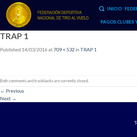
Skip
INICIO
FEDE
to
content
PAGOS CLUBES
TRAP 1
Published
14/03/2016
at
709 × 532
in
TRAP 1
Both comments and trackbacks are currently closed.
←
Previous
Next
→
T