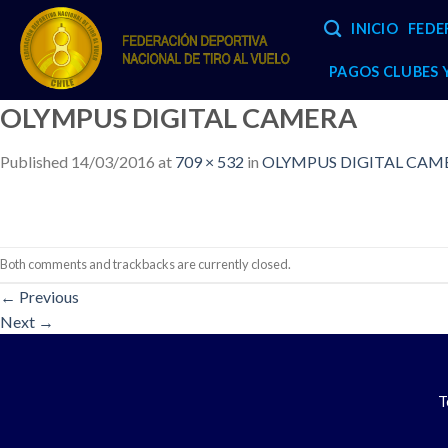
Skip
INICIO
FEDE
to
content
PAGOS CLUBES
OLYMPUS DIGITAL CAMERA
Published
14/03/2016
at
709 × 532
in
OLYMPUS DIGITAL CAM
Both comments and trackbacks are currently closed.
←
Previous
Next
→
T