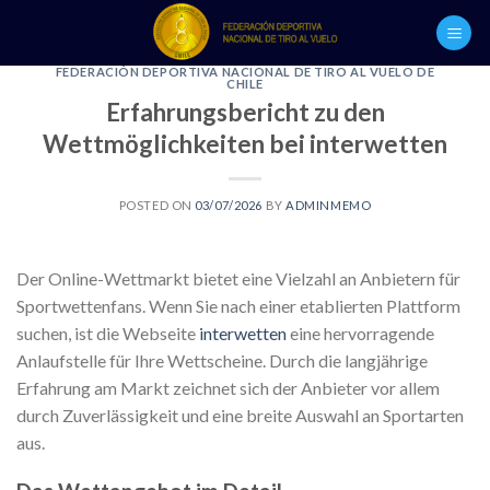
Skip
to
content
FEDERACIÓN DEPORTIVA NACIONAL DE TIRO AL VUELO DE
CHILE
Erfahrungsbericht zu den
Wettmöglichkeiten bei interwetten
POSTED ON
03/07/2026
BY
ADMINMEMO
Der Online-Wettmarkt bietet eine Vielzahl an Anbietern für
Sportwettenfans. Wenn Sie nach einer etablierten Plattform
suchen, ist die Webseite
interwetten
eine hervorragende
Anlaufstelle für Ihre Wettscheine. Durch die langjährige
Erfahrung am Markt zeichnet sich der Anbieter vor allem
durch Zuverlässigkeit und eine breite Auswahl an Sportarten
aus.