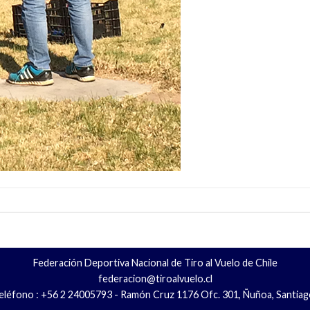
Federación Deportiva Nacional de Tiro al Vuelo de Chile
federacion@tiroalvuelo.cl
eléfono : +56 2 24005793 - Ramón Cruz 1176 Ofc. 301, Ñuñoa, Santiag