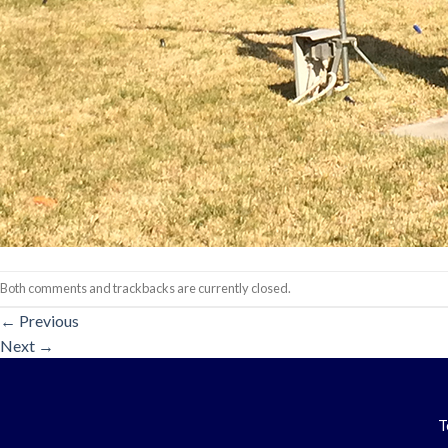
Both comments and trackbacks are currently closed.
←
Previous
Next
→
T