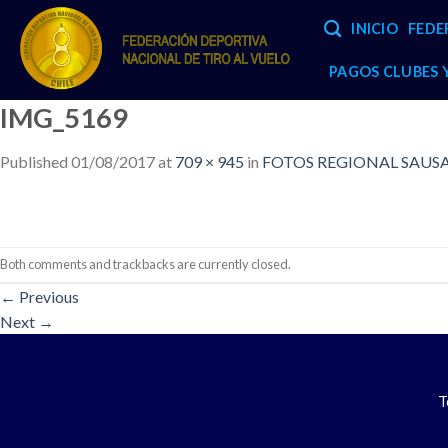
Skip
INICIO
FEDE
to
content
PAGOS CLUBES
IMG_5169
Published
01/08/2017
at
709 × 945
in
FOTOS REGIONAL SAUSAL
Both comments and trackbacks are currently closed.
←
Previous
Next
→
T