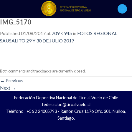
Skip
to
content
IMG_5170
Published
01/08/2017
at
709 × 945
in
FOTOS REGIONAL
SAUSALITO 29 Y 30 DE JULIO 2017
Both comments and trackbacks are currently closed.
←
Previous
Next
→
Federación Deportiva Nacional de Tiro al Vuelo de Chile
federacion@tiroalvuelo.cl
Teléfono : +56 2 24005793 - Ramón Cruz 1176 Ofc. 301, Ñuñoa,
Santiago.