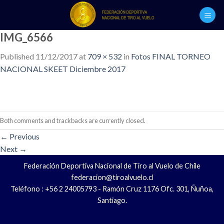
Skip
to
content
IMG_6566
Published
11/12/2017
at
709 × 532
in
Fotos FINAL TORNEO
NACIONAL SKEET Diciembre 2017
Both comments and trackbacks are currently closed.
←
Previous
Next
→
Federación Deportiva Nacional de Tiro al Vuelo de Chile
federacion@tiroalvuelo.cl
Teléfono : +56 2 24005793 - Ramón Cruz 1176 Ofc. 301, Ñuñoa,
Santiago.