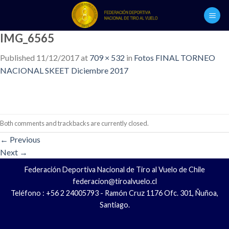
Skip
to
content
IMG_6565
Published
11/12/2017
at
709 × 532
in
Fotos FINAL TORNEO
NACIONAL SKEET Diciembre 2017
Both comments and trackbacks are currently closed.
←
Previous
Next
→
Federación Deportiva Nacional de Tiro al Vuelo de Chile
federacion@tiroalvuelo.cl
Teléfono : +56 2 24005793 - Ramón Cruz 1176 Ofc. 301, Ñuñoa,
Santiago.