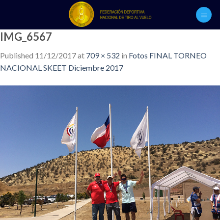
Skip
to
content
IMG_6567
Published
11/12/2017
at
709 × 532
in
Fotos FINAL TORNEO
NACIONAL SKEET Diciembre 2017