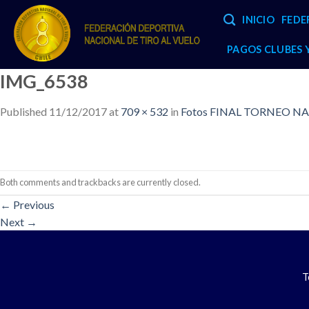
Skip
INICIO
FEDE
to
content
PAGOS CLUBES
IMG_6538
Published
11/12/2017
at
709 × 532
in
Fotos FINAL TORNEO NA
Both comments and trackbacks are currently closed.
←
Previous
Next
→
T