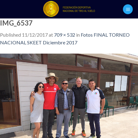
Skip
to
content
IMG_6537
Published
11/12/2017
at
709 × 532
in
Fotos FINAL TORNEO
NACIONAL SKEET Diciembre 2017