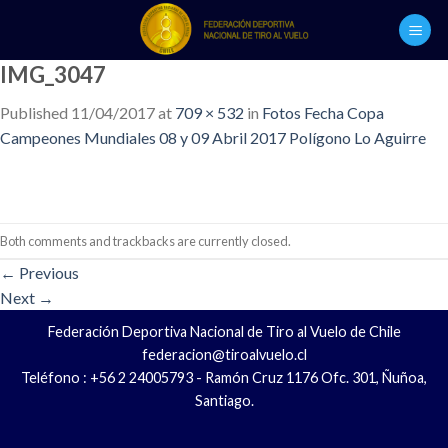
Skip
to
content
IMG_3047
Published
11/04/2017
at
709 × 532
in
Fotos Fecha Copa
Campeones Mundiales 08 y 09 Abril 2017 Polígono Lo Aguirre
Both comments and trackbacks are currently closed.
←
Previous
Next
→
Federación Deportiva Nacional de Tiro al Vuelo de Chile
federacion@tiroalvuelo.cl
Teléfono : +56 2 24005793 - Ramón Cruz 1176 Ofc. 301, Ñuñoa,
Santiago.