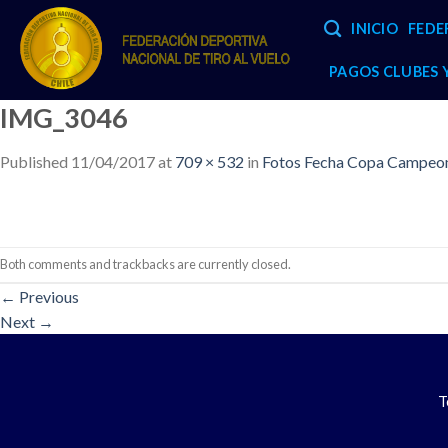
Skip
INICIO
FEDE
to
content
PAGOS CLUBES
IMG_3046
Published
11/04/2017
at
709 × 532
in
Fotos Fecha Copa Campeone
Both comments and trackbacks are currently closed.
←
Previous
Next
→
T