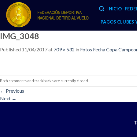
Skip
INICIO
FEDE
to
content
PAGOS CLUBES
IMG_3048
Published
11/04/2017
at
709 × 532
in
Fotos Fecha Copa Campeone
Both comments and trackbacks are currently closed.
←
Previous
Next
→
T