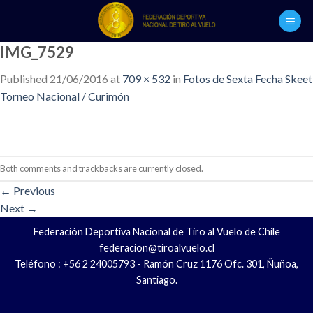
Skip
to
content
IMG_7529
Published
21/06/2016
at
709 × 532
in
Fotos de Sexta Fecha Skeet
Torneo Nacional / Curimón
Both comments and trackbacks are currently closed.
←
Previous
Next
→
Federación Deportiva Nacional de Tiro al Vuelo de Chile
federacion@tiroalvuelo.cl
Teléfono : +56 2 24005793 - Ramón Cruz 1176 Ofc. 301, Ñuñoa,
Santiago.