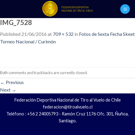
Skip
to
content
IMG_7528
Published
21/06/2016
at
709 × 532
in
Fotos de Sexta Fecha Skeet
Torneo Nacional / Curimón
Both comments and trackbacks are currently closed.
←
Previous
Next
→
Federación Deportiva Nacional de Tiro al Vuelo de Chile
federacion@tiroalvuelo.cl
Teléfono : +56 2 24005793 - Ramón Cruz 1176 Ofc. 301, Ñuñoa,
Santiago.