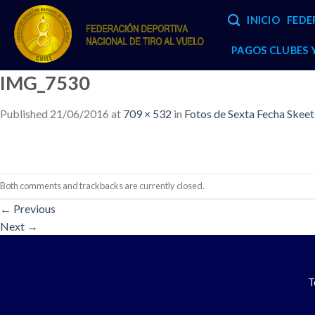
Skip
INICIO
FEDE
to
content
PAGOS CLUBES
IMG_7530
Published
21/06/2016
at
709 × 532
in
Fotos de Sexta Fecha Skee
Both comments and trackbacks are currently closed.
←
Previous
Next
→
T