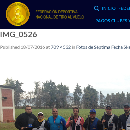
Skip
INICIO
FEDE
to
content
PAGOS CLUBES
IMG_0526
Published
18/07/2016
at
709 × 532
in
Fotos de Séptima Fecha Sk