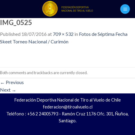
Skip
to
content
IMG_0525
Published
18/07/2016
at
709 × 532
in
Fotos de Séptima Fecha
Skeet Torneo Nacional / Curimón
Both comments and trackbacks are currently closed.
←
Previous
Next
→
Federación Deportiva Nacional de Tiro al Vuelo de Chile
federacion@tiroalvuelo.cl
Teléfono : +56 2 24005793 - Ramón Cruz 1176 Ofc. 301, Ñuñoa,
Santiago.