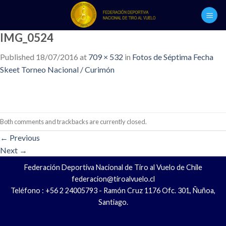
Skip
to
content
IMG_0524
Published
18/07/2016
at
709 × 532
in
Fotos de Séptima Fecha
Skeet Torneo Nacional / Curimón
Both comments and trackbacks are currently closed.
←
Previous
Next
→
Federación Deportiva Nacional de Tiro al Vuelo de Chile
federacion@tiroalvuelo.cl
Teléfono : +56 2 24005793 - Ramón Cruz 1176 Ofc. 301, Ñuñoa,
Santiago.