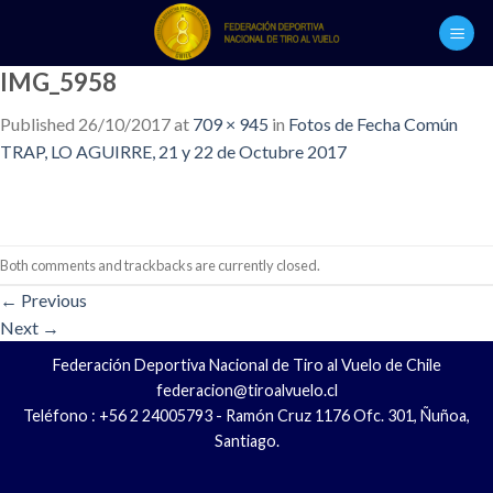
Skip
to
content
IMG_5958
Published
26/10/2017
at
709 × 945
in
Fotos de Fecha Común
TRAP, LO AGUIRRE, 21 y 22 de Octubre 2017
Both comments and trackbacks are currently closed.
←
Previous
Next
→
Federación Deportiva Nacional de Tiro al Vuelo de Chile
federacion@tiroalvuelo.cl
Teléfono : +56 2 24005793 - Ramón Cruz 1176 Ofc. 301, Ñuñoa,
Santiago.