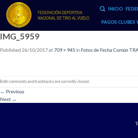
Skip
INICIO
FEDE
to
content
PAGOS CLUBES
IMG_5959
Published
26/10/2017
at
709 × 945
in
Fotos de Fecha Común TRA
Both comments and trackbacks are currently closed.
←
Previous
Next
→
T