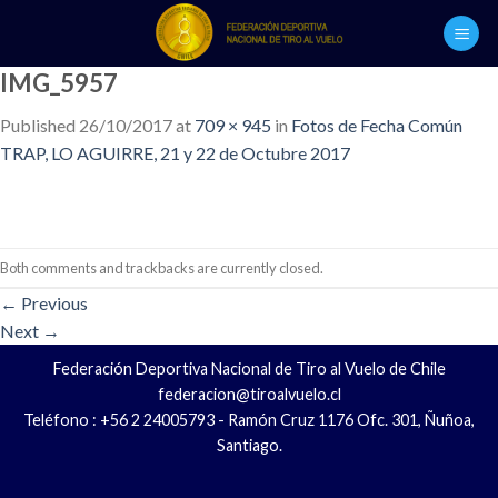
Skip
to
content
IMG_5957
Published
26/10/2017
at
709 × 945
in
Fotos de Fecha Común
TRAP, LO AGUIRRE, 21 y 22 de Octubre 2017
Both comments and trackbacks are currently closed.
←
Previous
Next
→
Federación Deportiva Nacional de Tiro al Vuelo de Chile
federacion@tiroalvuelo.cl
Teléfono : +56 2 24005793 - Ramón Cruz 1176 Ofc. 301, Ñuñoa,
Santiago.