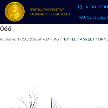
Skip
INICIO
FEDE
to
content
PAGOS CLUBES
066
Published
17/10/2016
at
709 × 945
in
10ª FECHA SKEET TORNEO