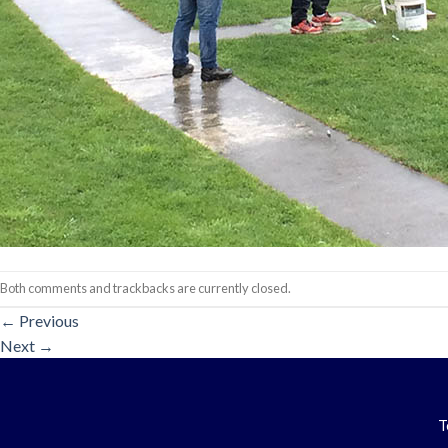
Both comments and trackbacks are currently closed.
←
Previous
Next
→
T