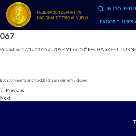
Skip
INICIO
FEDE
to
content
PAGOS CLUBES
067
Published
17/10/2016
at
709 × 945
in
10ª FECHA SKEET TORNEO
Both comments and trackbacks are currently closed.
←
Previous
Next
→
T