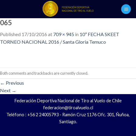
Skip
to
content
065
Published
17/10/2016
at
709 × 945
in
10ª FECHA SKEET
TORNEO NACIONAL 2016 / Santa Gloria Temuco
Both comments and trackbacks are currently closed.
←
Previous
Next
→
Federación Deportiva Nacional de Tiro al Vuelo de Chile
federacion@tiroalvuelo.cl
Teléfono : +56 2 24005793 - Ramón Cruz 1176 Ofc. 301, Ñuñoa,
Santiago.