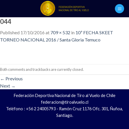
Skip
to
content
044
Published
17/10/2016
at
709 × 532
in
10ª FECHA SKEET
TORNEO NACIONAL 2016 / Santa Gloria Temuco
Both comments and trackbacks are currently closed.
←
Previous
Next
→
Federación Deportiva Nacional de Tiro al Vuelo de Chile
federacion@tiroalvuelo.cl
Teléfono : +56 2 24005793 - Ramón Cruz 1176 Ofc. 301, Ñuñoa,
Santiago.