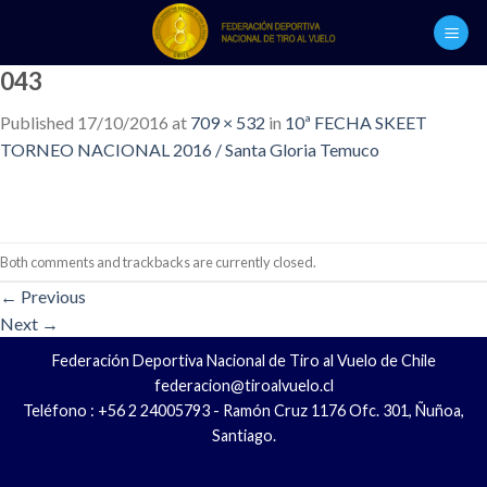
Skip
to
content
043
Published
17/10/2016
at
709 × 532
in
10ª FECHA SKEET
TORNEO NACIONAL 2016 / Santa Gloria Temuco
Both comments and trackbacks are currently closed.
←
Previous
Next
→
Federación Deportiva Nacional de Tiro al Vuelo de Chile
federacion@tiroalvuelo.cl
Teléfono : +56 2 24005793 - Ramón Cruz 1176 Ofc. 301, Ñuñoa,
Santiago.