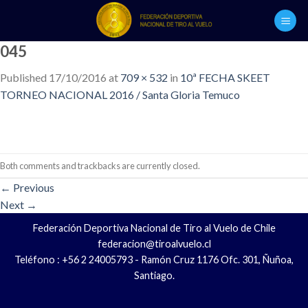
Skip
to
content
045
Published
17/10/2016
at
709 × 532
in
10ª FECHA SKEET
TORNEO NACIONAL 2016 / Santa Gloria Temuco
Both comments and trackbacks are currently closed.
←
Previous
Next
→
Federación Deportiva Nacional de Tiro al Vuelo de Chile
federacion@tiroalvuelo.cl
Teléfono : +56 2 24005793 - Ramón Cruz 1176 Ofc. 301, Ñuñoa,
Santiago.