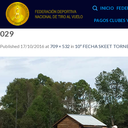
Skip
INICIO
FEDE
to
content
PAGOS CLUBES
029
Published
17/10/2016
at
709 × 532
in
10ª FECHA SKEET TORNEO