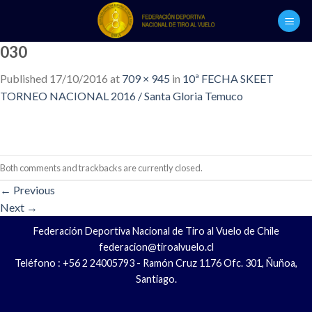
Skip
to
content
030
Published
17/10/2016
at
709 × 945
in
10ª FECHA SKEET
TORNEO NACIONAL 2016 / Santa Gloria Temuco
Both comments and trackbacks are currently closed.
←
Previous
Next
→
Federación Deportiva Nacional de Tiro al Vuelo de Chile
federacion@tiroalvuelo.cl
Teléfono : +56 2 24005793 - Ramón Cruz 1176 Ofc. 301, Ñuñoa,
Santiago.