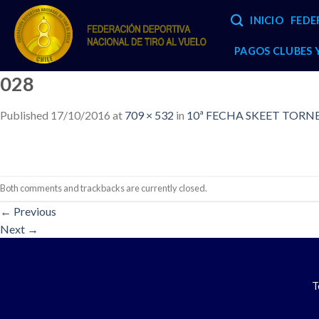
Skip
INICIO
FEDE
to
content
PAGOS CLUBES
028
Published
17/10/2016
at
709 × 532
in
10ª FECHA SKEET TORNEO
Both comments and trackbacks are currently closed.
←
Previous
Next
→
T