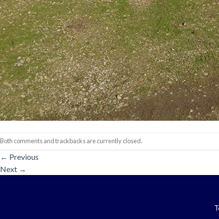
Both comments and trackbacks are currently closed.
←
Previous
Next
→
T