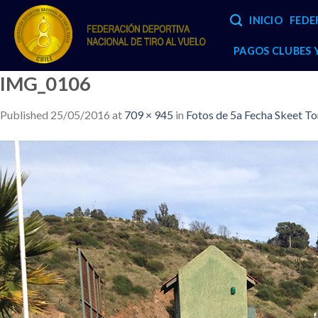
Skip
INICIO
FEDE
to
content
PAGOS CLUBES
IMG_0106
Published
25/05/2016
at
709 × 945
in
Fotos de 5a Fecha Skeet T