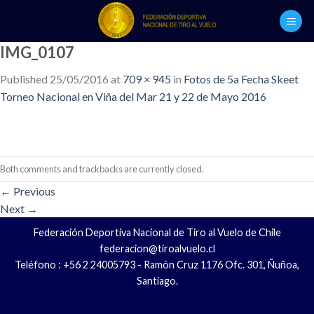
Skip
to
content
IMG_0107
Published
25/05/2016
at
709 × 945
in
Fotos de 5a Fecha Skeet
Torneo Nacional en Viña del Mar 21 y 22 de Mayo 2016
Both comments and trackbacks are currently closed.
←
Previous
Next
→
Federación Deportiva Nacional de Tiro al Vuelo de Chile
federacion@tiroalvuelo.cl
Teléfono : +56 2 24005793 - Ramón Cruz 1176 Ofc. 301, Ñuñoa,
Santiago.