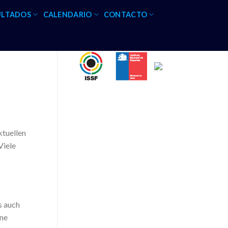
ULTADOS
CALENDARIO
CONTACTO
ktuellen
Viele
s auch
rne