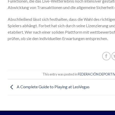
Funktionen, die das Live-Wetterlebnis noch intensiver gestal
Abwicklung von Transaktionen und die allgemeine Sicherheit 
Abschließend lässt sich festhalten, dass die Wahl des richtig
Spielers abhängt. Forbet hat sich durch seine Lizenzierung u
etabliert. Wer nach einer soliden Plattform mit wettbewerbsf
prüfen, ob sie den individuellen Erwartungen entsprechen.
This entry was posted in
FEDERACIÓN DEPORTIVA
A Complete Guide to Playing at LeoVegas