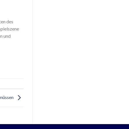
ten des
spielszene
en und
n müssen