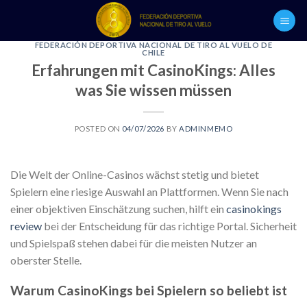
Skip
to
content
FEDERACIÓN DEPORTIVA NACIONAL DE TIRO AL VUELO DE
CHILE
Erfahrungen mit CasinoKings: Alles
was Sie wissen müssen
POSTED ON
04/07/2026
BY
ADMINMEMO
Die Welt der Online-Casinos wächst stetig und bietet
Spielern eine riesige Auswahl an Plattformen. Wenn Sie nach
einer objektiven Einschätzung suchen, hilft ein
casinokings
review
bei der Entscheidung für das richtige Portal. Sicherheit
und Spielspaß stehen dabei für die meisten Nutzer an
oberster Stelle.
Warum CasinoKings bei Spielern so beliebt ist