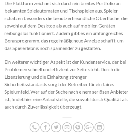
Die Plattform zeichnet sich durch ein breites Portfolio an
bekannten Spielautomaten und Tischspielen aus. Spieler
schätzen besonders die benutzerfreundliche Oberfläche, die
sowohl auf dem Desktop als auch auf mobilen Geräten
reibungslos funktioniert. Zudem gibt es ein umfangreiches
Bonusprogramm, das regelmäßig neue Anreize schafft, um
das Spielerlebnis noch spannender zu gestalten.
Ein weiterer wichtiger Aspekt ist der Kundenservice, der bei
Problemen schnell und effizient zur Seite steht. Durch die
Lizenzierung und die Einhaltung strenger
Sicherheitsstandards sorgt der Betreiber für ein faires
Spielumfeld. Wer auf der Suche nach einem seriösen Anbieter
ist, findet hier eine Anlaufstelle, die sowohl durch Qualität als
auch durch Zuverlässigkeit überzeugt.