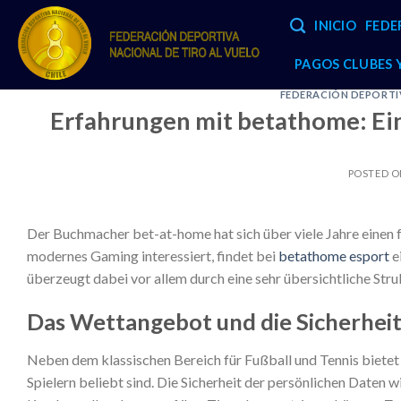
Skip
INICIO
FEDE
to
content
PAGOS CLUBES
FEDERACIÓN DEPORTIV
Erfahrungen mit betathome: Ei
POSTED 
Der Buchmacher bet-at-home hat sich über viele Jahre einen f
modernes Gaming interessiert, findet bei
betathome esport
e
überzeugt dabei vor allem durch eine sehr übersichtliche Str
Das Wettangebot und die Sicherhei
Neben dem klassischen Bereich für Fußball und Tennis bietet 
Spielern beliebt sind. Die Sicherheit der persönlichen Daten