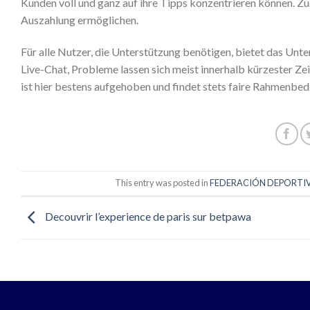
Kunden voll und ganz auf ihre Tipps konzentrieren können. Z
Auszahlung ermöglichen.
Für alle Nutzer, die Unterstützung benötigen, bietet das Un
Live-Chat, Probleme lassen sich meist innerhalb kürzester Zei
ist hier bestens aufgehoben und findet stets faire Rahmenbed
This entry was posted in
FEDERACIÓN DEPORTIVA
Decouvrir l’experience de paris sur betpawa