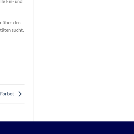
le Ein- und
r über den
täten sucht,
h Forbet