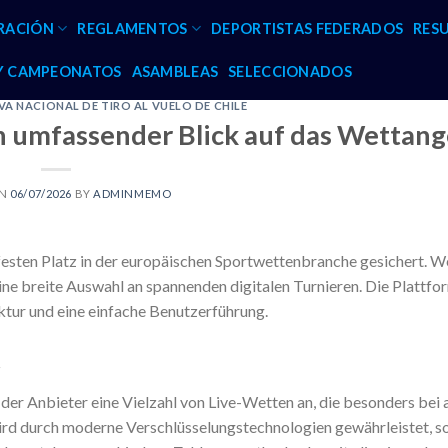
RACIÓN
REGLAMENTOS
DEPORTISTAS FEDERADOS
RES
 Y CAMPEONATOS
ASAMBLEAS
SELECCIONADOS
A NACIONAL DE TIRO AL VUELO DE CHILE
n umfassender Blick auf das Wettan
ON
06/07/2026
BY
ADMINMEMO
esten Platz in der europäischen Sportwettenbranche gesichert. We
ine breite Auswahl an spannenden digitalen Turnieren. Die Plattfo
uktur und eine einfache Benutzerführung.
t
der Anbieter eine Vielzahl von Live-Wetten an, die besonders bei 
 wird durch moderne Verschlüsselungstechnologien gewährleistet, s