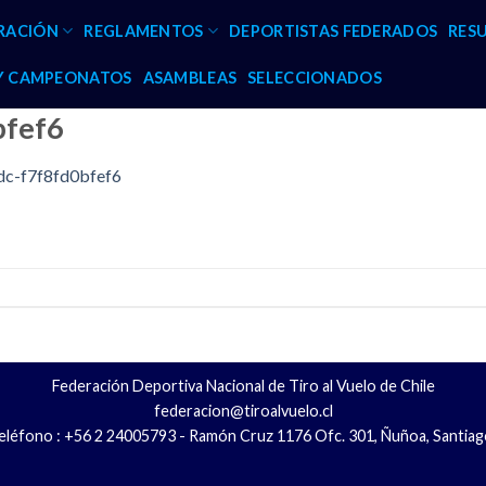
RACIÓN
REGLAMENTOS
DEPORTISTAS FEDERADOS
RES
 Y CAMPEONATOS
ASAMBLEAS
SELECCIONADOS
bfef6
c-f7f8fd0bfef6
Federación Deportiva Nacional de Tiro al Vuelo de Chile
federacion@tiroalvuelo.cl
eléfono : +56 2 24005793 - Ramón Cruz 1176 Ofc. 301, Ñuñoa, Santiag