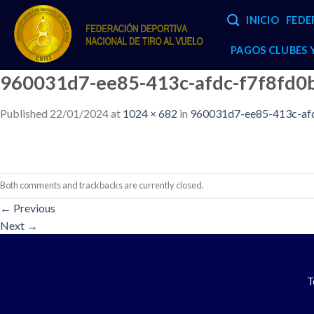
Skip
INICIO
FEDE
to
content
PAGOS CLUBES
960031d7-ee85-413c-afdc-f7f8fd0
Published
22/01/2024
at
1024 × 682
in
960031d7-ee85-413c-afd
Both comments and trackbacks are currently closed.
←
Previous
Next
→
T