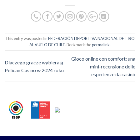
This entry was posted in
FEDERACIÓN DEPORTIVA NACIONAL DE TIRO
AL VUELO DE CHILE
. Bookmark the
permalink
.
Gioco online con comfort: una
Dlaczego gracze wybierają
mini-recensione delle
Pelican Casino w 2024 roku
esperienze da casinò