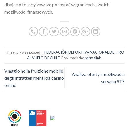
dbając o to, aby zawsze pozostać w granicach swoich
możliwości finansowych.
This entry was posted in
FEDERACIÓN DEPORTIVA NACIONAL DE TIRO
AL VUELO DE CHILE
. Bookmark the
permalink
.
Viaggio nella fruizione mobile
Analiza oferty i możliwości
degli intrattenimenti da casinò
serwisu STS
online