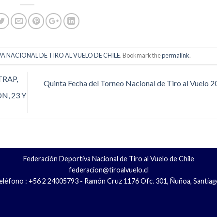
 NACIONAL DE TIRO AL VUELO DE CHILE
. Bookmark the
permalink
.
RAP,
Quinta Fecha del Torneo Nacional de Tiro al Vuelo 
N, 23 Y
Federación Deportiva Nacional de Tiro al Vuelo de Chile
federacion@tiroalvuelo.cl
eléfono : +56 2 24005793 - Ramón Cruz 1176 Ofc. 301, Ñuñoa, Santiag