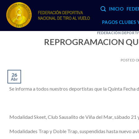
Skip
INICIO
FEDE
to
content
PAGOS CLUBES
FEDERACIÓN DEPORTIV
REPROGRAMACION QUI
POSTED 
26
Abr
Se informa a todos nuestros deportistas que la Quinta Fecha d
Modalidad Skeet, Club Sausalito de Viña del Mar, sábado 21
Modalidades Trap y Doble Trap, suspendidas hasta nuevo avi