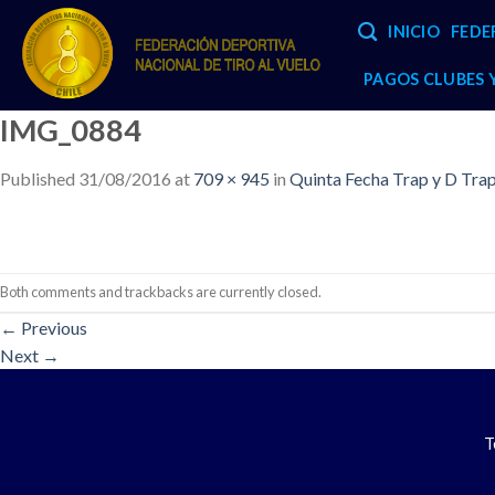
Skip
INICIO
FEDE
to
content
PAGOS CLUBES
IMG_0884
Published
31/08/2016
at
709 × 945
in
Quinta Fecha Trap y D Tra
Both comments and trackbacks are currently closed.
←
Previous
Next
→
T