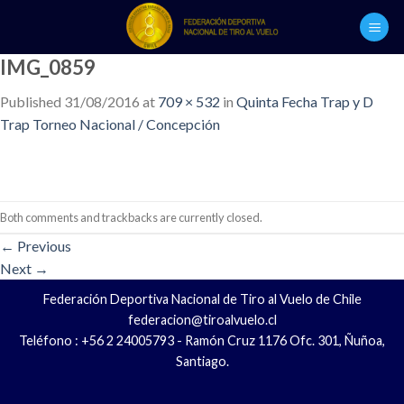
Skip
to
content
IMG_0859
Published
31/08/2016
at
709 × 532
in
Quinta Fecha Trap y D
Trap Torneo Nacional / Concepción
Both comments and trackbacks are currently closed.
←
Previous
Next
→
Federación Deportiva Nacional de Tiro al Vuelo de Chile
federacion@tiroalvuelo.cl
Teléfono : +56 2 24005793 - Ramón Cruz 1176 Ofc. 301, Ñuñoa,
Santiago.