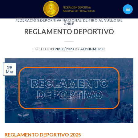
Skip
to
content
FEDERACIÓN DEPORTIVA NACIONAL DE TIRO AL VUELO DE
CHILE
REGLAMENTO DEPORTIVO
POSTED ON
28/03/2023
BY
ADMINMEMO
28
Mar
REGLAMENTO DEPORTIVO 2025