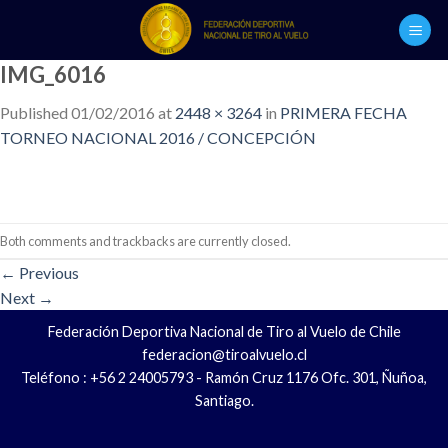
Skip
to
content
IMG_6016
Published
01/02/2016
at
2448 × 3264
in
PRIMERA FECHA
TORNEO NACIONAL 2016 / CONCEPCIÓN
Both comments and trackbacks are currently closed.
←
Previous
Next
→
Federación Deportiva Nacional de Tiro al Vuelo de Chile
federacion@tiroalvuelo.cl
Teléfono : +56 2 24005793 - Ramón Cruz 1176 Ofc. 301, Ñuñoa,
Santiago.