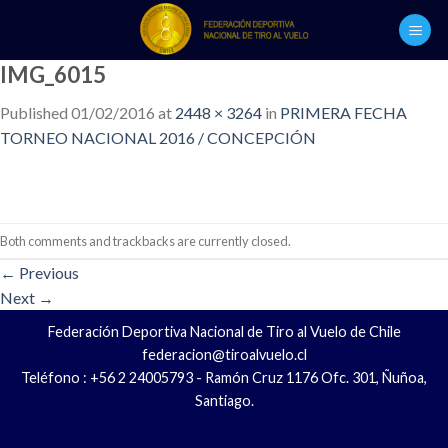
Skip
to
content
IMG_6015
Published
01/02/2016
at
2448 × 3264
in
PRIMERA FECHA
TORNEO NACIONAL 2016 / CONCEPCIÓN
Both comments and trackbacks are currently closed.
←
Previous
Next
→
Federación Deportiva Nacional de Tiro al Vuelo de Chile
federacion@tiroalvuelo.cl
Teléfono : +56 2 24005793 - Ramón Cruz 1176 Ofc. 301, Ñuñoa,
Santiago.